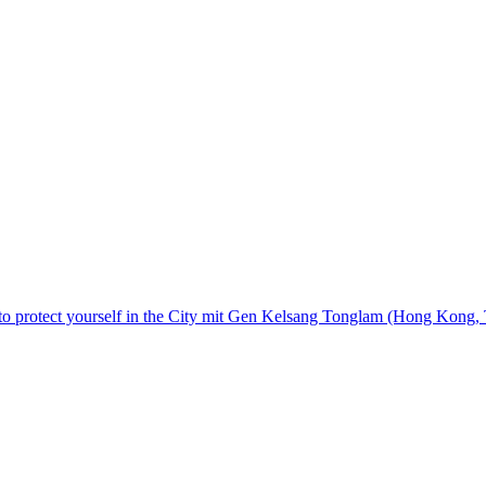
 to protect yourself in the City mit Gen Kelsang Tonglam (Hong Kong,