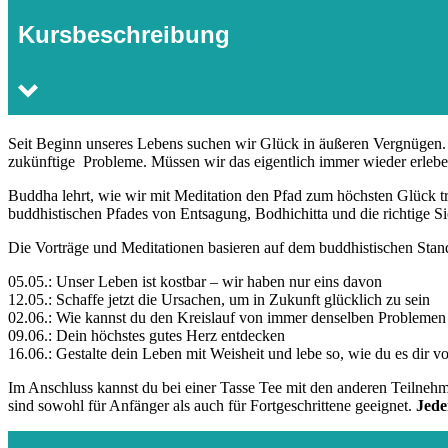
Kursbeschreibung
Seit Beginn unseres Lebens suchen wir Glück in äußeren Vergnügen. D
zukünftige Probleme. Müssen wir das eigentlich immer wieder erleben 
Buddha lehrt, wie wir mit Meditation den Pfad zum höchsten Glück tr
buddhistischen Pfades von Entsagung, Bodhichitta und die richtige S
Die Vorträge und Meditationen basieren auf dem buddhistischen St
05.05.: Unser Leben ist kostbar – wir haben nur eins davon
12.05.: Schaffe jetzt die Ursachen, um in Zukunft glücklich zu sein
02.06.: Wie kannst du den Kreislauf von immer denselben Probleme
09.06.: Dein höchstes gutes Herz entdecken
16.06.: Gestalte dein Leben mit Weisheit und lebe so, wie du es dir vor
Im Anschluss kannst du bei einer Tasse Tee mit den anderen Teilne
sind sowohl für Anfänger als auch für Fortgeschrittene geeignet.
Jede